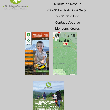
6 route de Nescus
09240 La Bastide de Sérou
05 61 64 01 60
Contact
L'equipe
Mentions légales
Carte de la Bio
en Ariège