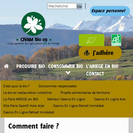
Ok
Espace personnel
J'adhère
PRODUIRE BIO
CONSOMMER BIO
L'ARIEGE EN BIO
CONTACT
C'est quoi la bio ?
Consommer responsable
La bio en restauration collective
Projets alimentaires de territoire
La Foire ARIEGE en BIO
Meilleur Casino En Ligne
Casino En Ligne Avis
Site Paris Sportif Hors Arjel
Casino En Ligne Retrait Immédiat
Casino En Ligne Retrait Immédiat
Comment faire ?