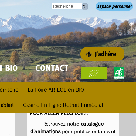
Espace personnel
Ok
J'adhère
N BIO
CONTACT
erritoire
La Foire ARIEGE en BIO
médiat
Casino En Ligne Retrait Immédiat
POUR ALLER PLUS LOIN :
Retrouvez notre
catalogue
d'animations
pour publics enfants et