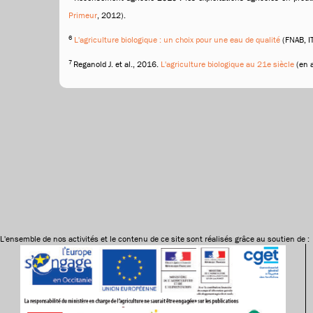
Primeur
, 2012).
6
L'agriculture biologique : un choix pour une eau de qualité
(FNAB, I
7
Reganold J. et al., 2016.
L'agriculture biologique au 21e siècle
(en a
L'ensemble de nos activités et le contenu de ce site sont réalisés grâce au soutien de :