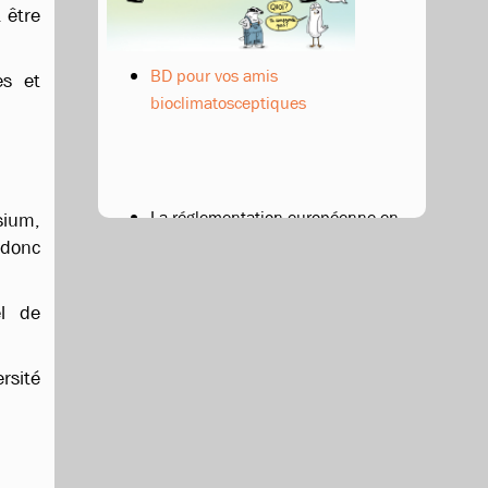
 être
BD pour vos amis
es et
bioclimatosceptiques
La réglementation européenne en
sium,
vigueur
:
règlement (CE)
 donc
n°834/2007
complété par le
règlement (CE) n°889/2008
el de
rsité