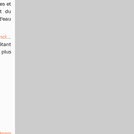
es et
t du
d'eau
 sol
...
étant
 plus
Agreste