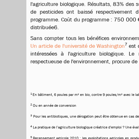
l'agriculture biologique. Résultats, 83% des s
de pesticides ont baissé respectivemen
programme. Coût du programme : 750 000 € 
distribuée6.
Sans compter tous les bénéfices environneme
7
Un article de l'université de Washington
est 
intéressées à l'agriculture biologique. Le
respectueuse de l'environnement, procure de 
1
En bâtiment, 6 poules par m² en bio, contre 9 poules/m² avec le labe
2
Ou en année de conversion
3
Pour les antibiotiques, une dérogation peut être obtenue en cas 
4
La pratique de l’agriculture biologique créatrice d’emploi ? Une évalu
5
Recensement agricole 2010 : les exploitations agricoles en produc