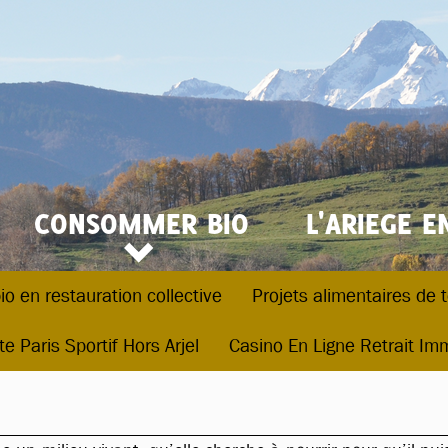
CONSOMMER BIO
L'ARIEGE E
io en restauration collective
Projets alimentaires de t
te Paris Sportif Hors Arjel
Casino En Ligne Retrait Im