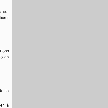
ateur
écret
tions
io en
de la
ier à