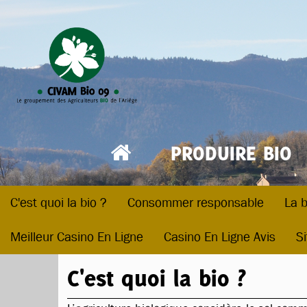
PRODUIRE BIO
C'est quoi la bio ?
Consommer responsable
La b
Meilleur Casino En Ligne
Casino En Ligne Avis
Si
C'est quoi la bio ?