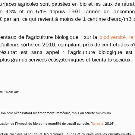
urfaces agricoles sont passées en bio et les taux de nitrat
t de 43% et de 54% depuis 1991, année de lancemen
par an, ce qui revient à moins de 1 centime d'euro/m3 
ntaux de l'agriculture biologique : sur la
biodiversité, le
d'ailleurs sortie en 2016, compilant près de cent études s'
 résultat est sans appel : l'agriculture biologique est
plus grands services écosystémiques et bienfaits sociaux.
l "plein air"
de maladie nécessitant un traitement immédiat, mais au stricte minimum
ation de l’impact du bio sur la quantité de travail agricole, (
Agreste
,
2016).
tion bio : des agriculteurs bio diplômés, jeunes et tournés vers les circuits courts, (