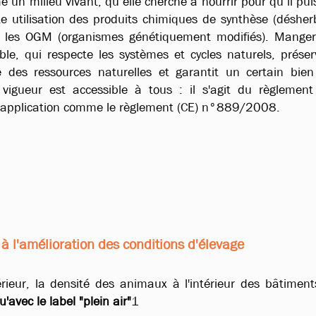
e un milieu vivant, qu’elle cherche à nourrir pour qu’il pui
oute utilisation des produits chimiques de synthèse (désher
que les OGM (organismes génétiquement modifiés). Manger
ble, qui respecte les systèmes et cycles naturels, préser
le des ressources naturelles et garantit un certain bien
vigueur est accessible à tous : il s'agit du
règlement
'application comme le
règlement (CE) n°889/2008
.
à l'amélioration des conditions d'élevage
eur, la densité des animaux à l'intérieur des bâtiment
'avec le label "plein air"
1