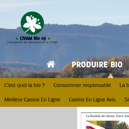
PRODUIRE BIO
C'est quoi la bio ?
Consommer responsable
La b
Meilleur Casino En Ligne
Casino En Ligne Avis
Si
REVUE DE PRESS