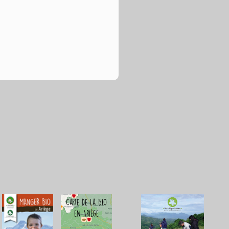
Carte de la Bio
en Ariège