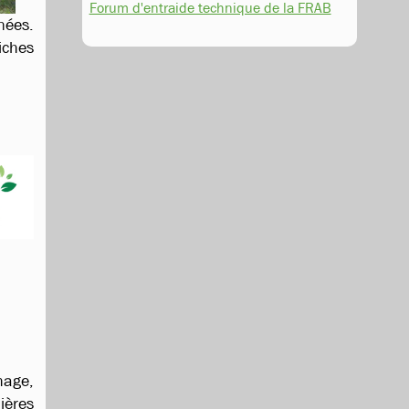
Forum d'entraide technique de la FRAB
nées.
iches
hage,
ières