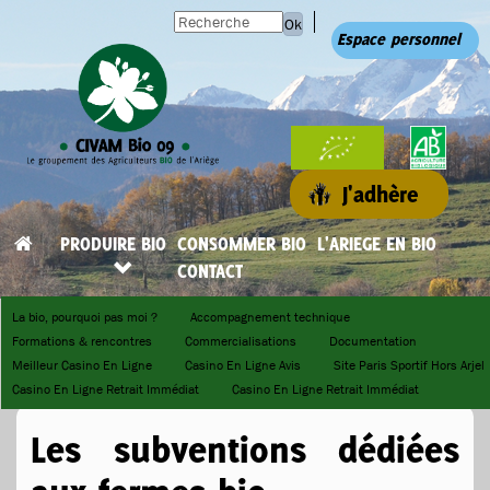
Ok
Espace personnel
J'adhère
PRODUIRE BIO
CONSOMMER BIO
L'ARIEGE EN BIO
CONTACT
La bio, pourquoi pas moi ?
Accompagnement technique
Formations & rencontres
Commercialisations
Documentation
Meilleur Casino En Ligne
Casino En Ligne Avis
Site Paris Sportif Hors Arjel
Casino En Ligne Retrait Immédiat
Casino En Ligne Retrait Immédiat
Les subventions dédiées