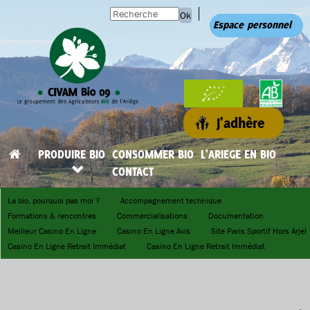
Ok
Espace personnel
J'adhère
PRODUIRE BIO
CONSOMMER BIO
L'ARIEGE EN BIO
CONTACT
La bio, pourquoi pas moi ?
Accompagnement technique
Formations & rencontres
Commercialisations
Documentation
Meilleur Casino En Ligne
Casino En Ligne Avis
Site Paris Sportif Hors Arjel
Casino En Ligne Retrait Immédiat
Casino En Ligne Retrait Immédiat