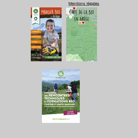
Mentions légales
Carte de la Bio
en Ariège