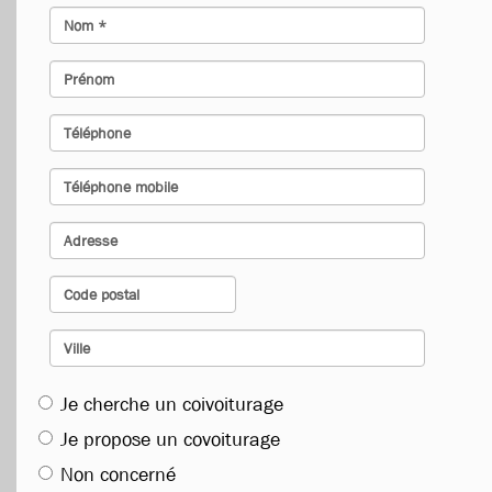
Je cherche un coivoiturage
Je propose un covoiturage
Non concerné