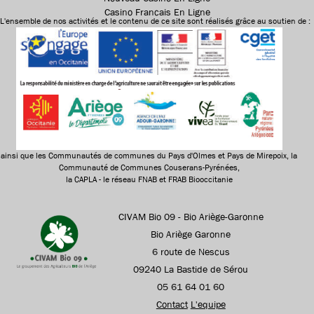
Casino Francais En Ligne
L'ensemble de nos activités et le contenu de ce site sont réalisés grâce au soutien de :
ainsi que les Communautés de communes du Pays d'Olmes et Pays de Mirepoix, la
Communauté de Communes Couserans-Pyrénées,
la CAPLA - le réseau FNAB et FRAB Biooccitanie
CIVAM Bio 09 - Bio Ariège-Garonne
Bio Ariège Garonne
6 route de Nescus
09240 La Bastide de Sérou
05 61 64 01 60
Contact
L'equipe