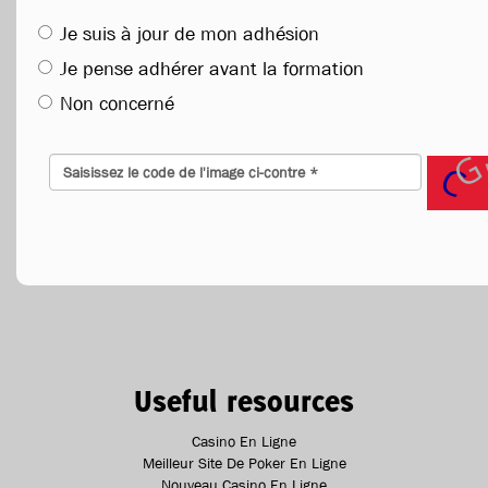
Je suis à jour de mon adhésion
Je pense adhérer avant la formation
Non concerné
Useful resources
Casino En Ligne
Meilleur Site De Poker En Ligne
Nouveau Casino En Ligne