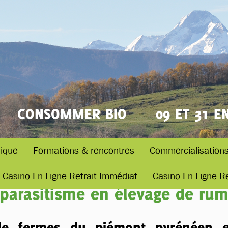
CONSOMMER BIO
09 ET 31 E
ique
Formations & rencontres
Commercialisation
Casino En Ligne Retrait Immédiat
Casino En Ligne R
 parasitisme en élevage de ru
e fermes du piémont pyrénéen e