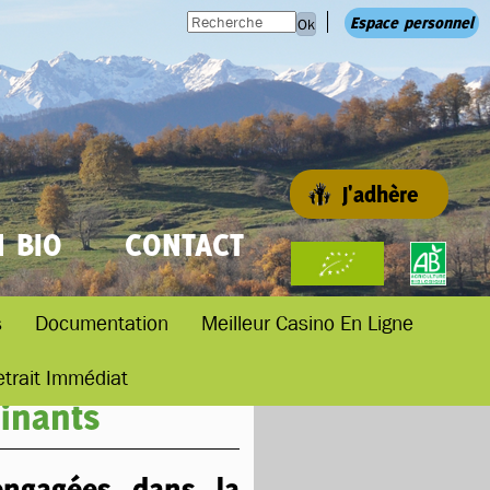
Espace personnel
Ok
J'adhère
N BIO
CONTACT
s
Documentation
Meilleur Casino En Ligne
etrait Immédiat
minants
ngagées dans la