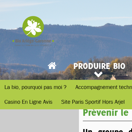
PRODUIRE BIO
La bio, pourquoi pas moi ?
Accompagnement techn
Casino En Ligne Avis
Site Paris Sportif Hors Arjel
Prévenir le
Un groupe d