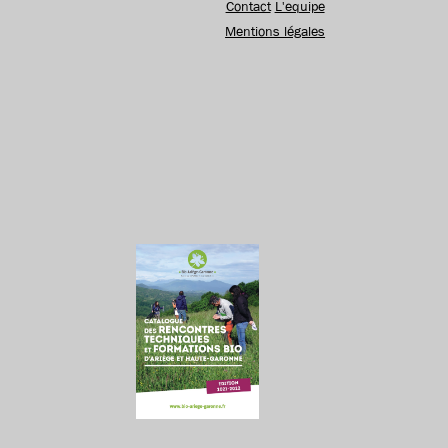
Contact
L'equipe
Mentions légales