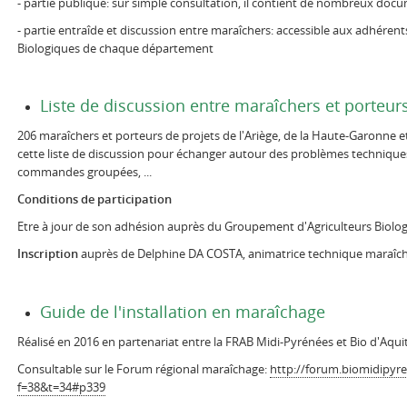
- partie publique: sur simple consultation, il contient de nombreux doc
- partie entraîde et discussion entre maraîchers: accessible aux adhére
Biologiques de chaque département
Liste de discussion entre maraîchers et porteurs
206 maraîchers et porteurs de projets de l'Ariège, de la Haute-Garonne e
cette liste de discussion pour échanger autour des problèmes techniques
commandes groupées, ...
Conditions de participation
Etre à jour de son adhésion auprès du Groupement d'Agriculteurs Biolo
Inscription
auprès de Delphine DA COSTA, animatrice technique maraî
Guide de l'installation en maraîchage
Réalisé en 2016 en partenariat entre la FRAB Midi-Pyrénées et Bio d'Aqui
Consultable sur le Forum régional maraîchage:
http://forum.biomidipyr
f=38&t=34#p339