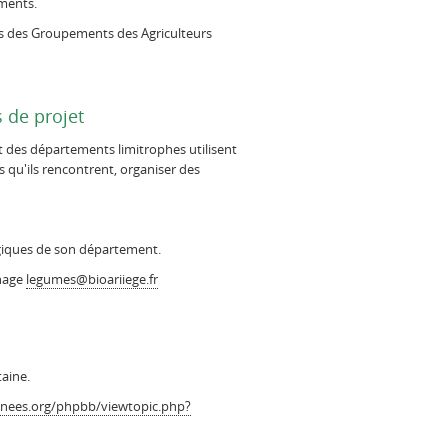
uments.
nts des Groupements des Agriculteurs
 de projet
t des départements limitrophes utilisent
 qu'ils rencontrent, organiser des
giques de son département.
chage
legumes@bioariiege.fr
taine.
enees.org/phpbb/viewtopic.php?