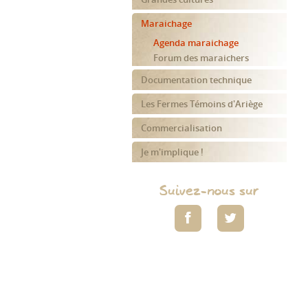
Maraichage
Agenda maraichage
Forum des maraichers
Documentation technique
Les Fermes Témoins d'Ariège
Commercialisation
Je m'implique !
Suivez-nous sur