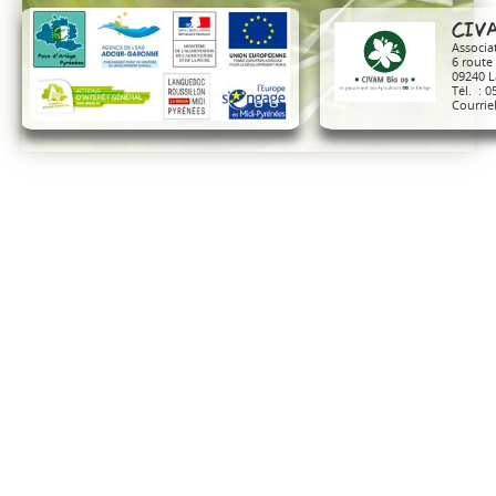
CIVA
Associa
6 route
09240 L
Tél. : 0
Courrie