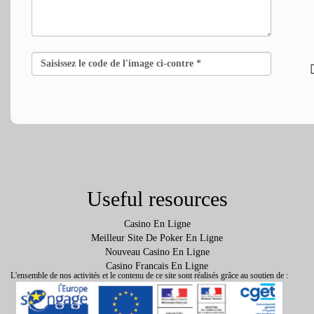
Useful resources
Casino En Ligne
Meilleur Site De Poker En Ligne
Nouveau Casino En Ligne
Casino Francais En Ligne
L'ensemble de nos activités et le contenu de ce site sont réalisés grâce au soutien de :