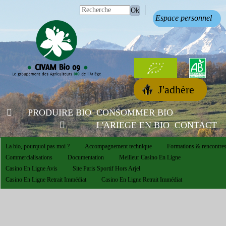
Ok
Espace personnel
J'adhère
PRODUIRE BIO
CONSOMMER BIO
L'ARIEGE EN BIO
CONTACT
La bio, pourquoi pas moi ?
Accompagnement technique
Formations & rencontre
Commercialisations
Documentation
Meilleur Casino En Ligne
Casino En Ligne Avis
Site Paris Sportif Hors Arjel
Casino En Ligne Retrait Immédiat
Casino En Ligne Retrait Immédiat