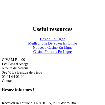
Useful resources
Casino En Ligne
Meilleur Site De Poker En Ligne
Nouveau Casino En Ligne
Casino Francais En Ligne
CIVAM Bio 09
Les Bios d'Ariège
6 route de Nescus
09240 La Bastide de Sérou
05 61 64 01 60
Contact
Restez informés !
Recevoir la Feuille d’ERABLES, le Fil d'info Bio...